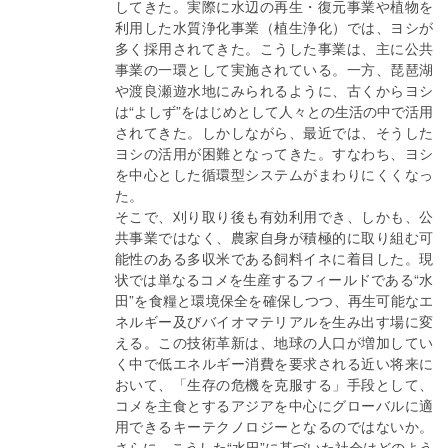
してきた。実際に水辺の再生・復元事業や植物を
利用した水質浄化事業（植生浄化）では、ヨシが
多く採用されてきた。こうした事業は、主に公共
事業の一環として実施されている。一方、琵琶湖
や渡良瀬遊水地にみられるように、古くからヨシ
は“よしず”をはじめとして人々との生活の中で活用
されてきた。しかしながら、最近では、そうした
ヨシの活用が困難となってきた。すなわち、ヨシ
を中心とした循環型システムがまわりにくくなっ
た。
そこで、刈り取り後も有効利用でき、しかも、公
共事業ではなく、農家自身が積極的に取り組む可
能性のある多収米である飼料イネに着目した。現
状では単なるコメを生産するフィールドである“水
田”を食糧と環境保全を確保しつつ、再生可能なエ
ネルギー及びバイオマテリアルを生み出す場に変
える。この技術革新は、地球の人口が増加してい
く中で低エネルギー消費を要求される近い将来に
おいて、「生存の危機を克服する」手段として、
コメを主食とするアジアを中心にグローバルに適
用できるキーテクノロジーとなるのではないか。
さらに、こうした“水田”に基づいた社会はどのよう