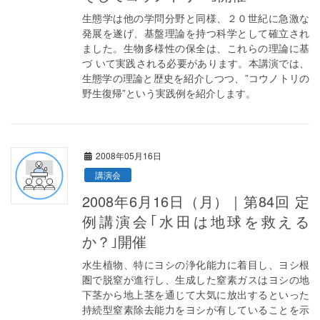
生態学は他の学問分野と同様、２０世紀に急激な
発展を遂げ、基盤理論を持つ科学として確立され
ました。生物多様性の保全は、これらの理論に基
づ いて実践される必要があります。本講演では、
生態学の理論と歴史を紹介しつつ、”コウノトリの
野生復帰”という実践例を紹介します。
2008年05月16日
講演会
2008年6月16日（月）｜第84回 定
例講演会｢水田は地球を救える
か？｣開催
水生植物、特にヨシの浄化能力に着目し、ヨシ根
圏で脱窒が進行し、生成した窒素ガスはヨシの地
下茎から地上茎を通じて大気に放出するといった
持続型窒素除去能力をヨシが有していることを示