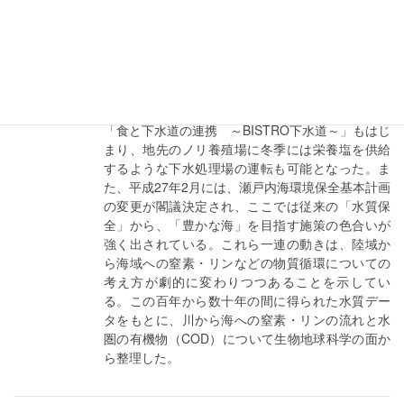
「水循環基本法」が成立した。水循環を旗印に、
これから我が国の水に関する法律の見直し、新た
な法律の制定、霞が関における水行政の改革が始
まる。平成27年1月には流域別下水道整備総合計画
において、『流総大改革』と称した計画策定の
「指針と解説」が策定された。これに関連する
「食と下水道の連携 ～BISTRO下水道～」もはじ
まり、地先のノリ養殖場に冬季には栄養塩を供給
するような下水処理場の運転も可能となった。ま
た、平成27年2月には、瀬戸内海環境保全基本計画
の変更が閣議決定され、ここでは従来の「水質保
全」から、「豊かな海」を目指す施策の色合いが
強く出されている。これら一連の動きは、陸域か
ら海域への窒素・リンなどの物質循環についての
考え方が劇的に変わりつつあることを示してい
る。この百年から数十年の間に得られた水質デー
タをもとに、川から海への窒素・リンの流れと水
圏の有機物（COD）について生物地球科学の面か
ら整理した。