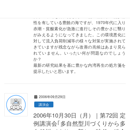
は豊かな栄養塩類（各種無機態窒素・リン）を含
む厖大な淡水流入と固有の地形的特徴によって、
日本の中でも稀に見る高い生物生産性や生物多様
性を有している豊饒の海ですが、1970年代に入り
赤潮・貧酸素化が急激に進行しその豊かさに翳り
がみえるようになってきました。この環境悪化に
対して流入負荷削減等の様々な対策が実施されて
きていますが残念ながら改善の兆候はあまり見ら
れていません。いったい何が問題なのでしょう
か？
最新の研究結果を基に豊かな内湾再生の処方箋を
提示したいと思います。
2006年09月29日
講演会
2006年10月30日（月）｜第72回 定
例講演会｢多自然型川づくりから多