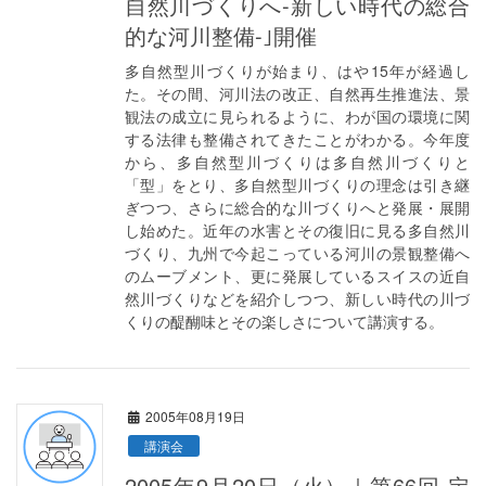
自然川づくりへ-新しい時代の総合
的な河川整備-｣開催
多自然型川づくりが始まり、はや15年が経過し
た。その間、河川法の改正、自然再生推進法、景
観法の成立に見られるように、わが国の環境に関
する法律も整備されてきたことがわかる。今年度
から、多自然型川づくりは多自然川づくりと
「型」をとり、多自然型川づくりの理念は引き継
ぎつつ、さらに総合的な川づくりへと発展・展開
し始めた。近年の水害とその復旧に見る多自然川
づくり、九州で今起こっている河川の景観整備へ
のムーブメント、更に発展しているスイスの近自
然川づくりなどを紹介しつつ、新しい時代の川づ
くりの醍醐味とその楽しさについて講演する。
2005年08月19日
講演会
2005年9月20日（火）｜第66回 定