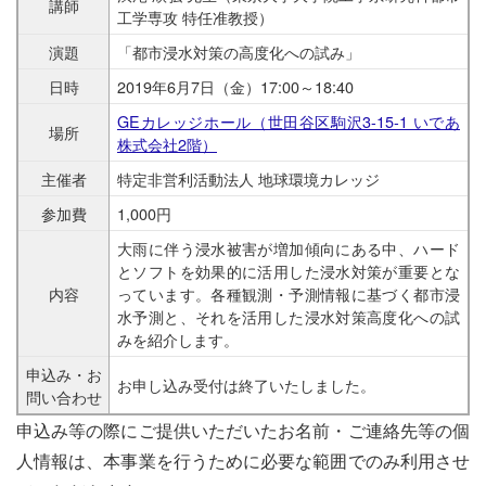
講師
工学専攻 特任准教授）
演題
「都市浸水対策の高度化への試み」
日時
2019年6月7日（金）17:00～18:40
GEカレッジホール（世田谷区駒沢3-15-1 いであ
場所
株式会社2階）
主催者
特定非営利活動法人 地球環境カレッジ
参加費
1,000円
大雨に伴う浸水被害が増加傾向にある中、ハード
とソフトを効果的に活用した浸水対策が重要とな
内容
っています。各種観測・予測情報に基づく都市浸
水予測と、それを活用した浸水対策高度化への試
みを紹介します。
申込み・お
お申し込み受付は終了いたしました。
問い合わせ
申込み等の際にご提供いただいたお名前・ご連絡先等の個
人情報は、本事業を行うために必要な範囲でのみ利用させ